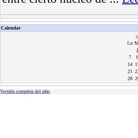
Calendar
«
Lu
M
7
14
1
21
2
28
2
Versión completa del sitio