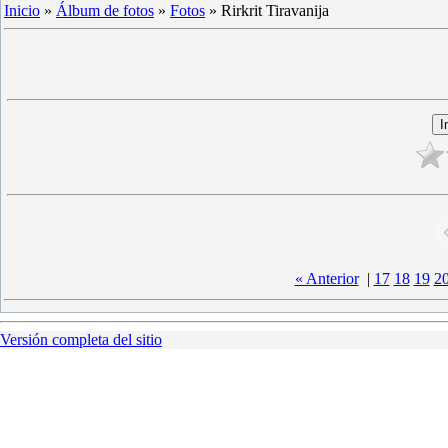
Inicio
»
Álbum de fotos
»
Fotos
» Rirkrit Tiravanija
« Anterior
|
17
18
19
2
Versión completa del sitio