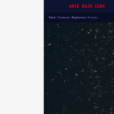
ARTE BAJO CERO
Inicio
|
Contacto
|
Registrarse
|
Entrada