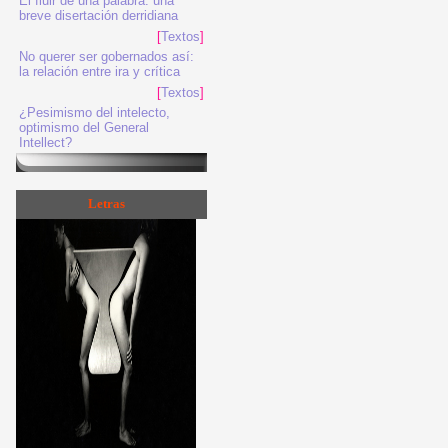
El fluir de una palabra: una
breve disertación derridiana
[
Textos
]
No querer ser gobernados así:
la relación entre ira y crítica
[
Textos
]
¿Pesimismo del intelecto,
optimismo del General
Intellect?
Letras