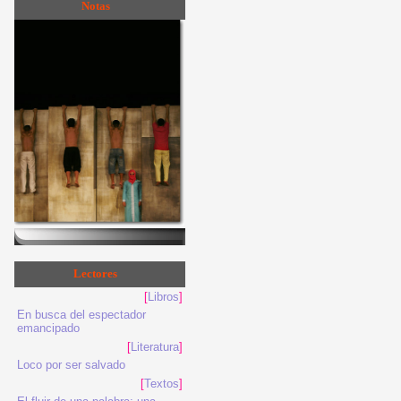
Notas
Lectores
[
Libros
]
En busca del espectador
emancipado
[
Literatura
]
Loco por ser salvado
[
Textos
]