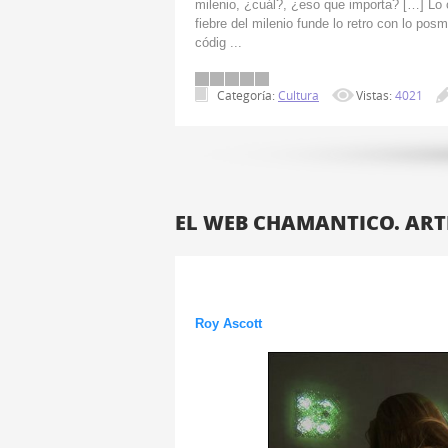
milenio, ¿cuál?, ¿eso que importa? […] Lo 
fiebre del milenio funde lo retro con lo po
códig
...
Categoría:
Cultura
Vistas:
4021
EL WEB CHAMANTICO. ART
Roy Ascott