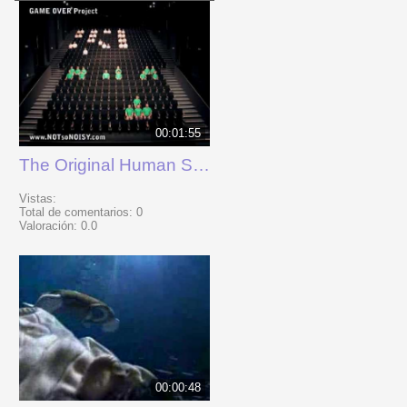
00:01:55
The Original Human SPACE INVADERS Performance
Vistas:
Total de comentarios:
0
Valoración:
0.0
00:00:48