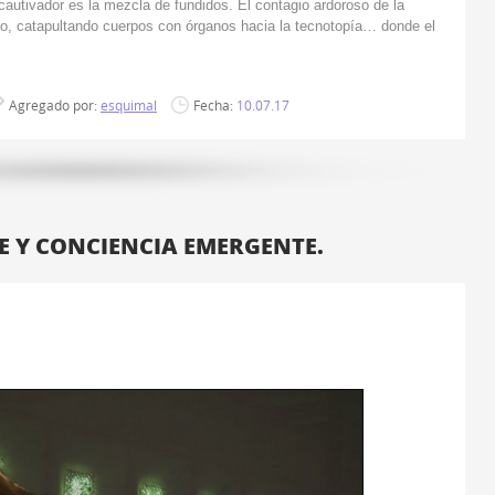
cautivador es la mezcla de fundidos. El contagio ardoroso de la
smo, catapultando cuerpos con órganos hacia la tecnotopía… donde el
Agregado por:
esquimal
Fecha:
10.07.17
E Y CONCIENCIA EMERGENTE.