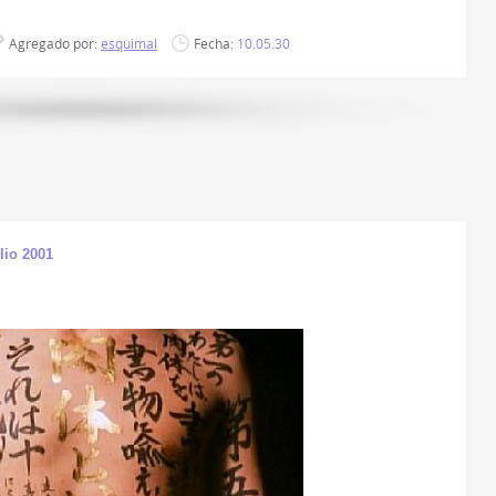
Agregado por:
esquimal
Fecha:
10.05.30
io 2001