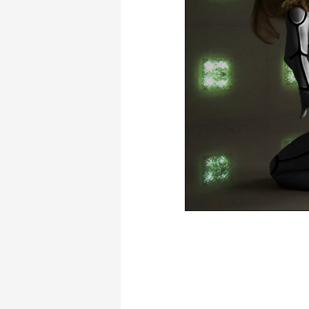
En el Arte y la Ciencia de hoy, el problema
intentando explicar con gran esfuerzo el c
Aparentemente se muestra como uno de los p
algo más para ser explorado que explicado,
enfocado más que expuesto. En lo referente