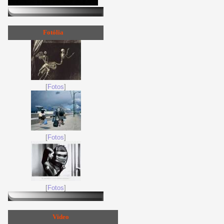
Fotólia
[
Fotos
]
[
Fotos
]
[
Fotos
]
Video