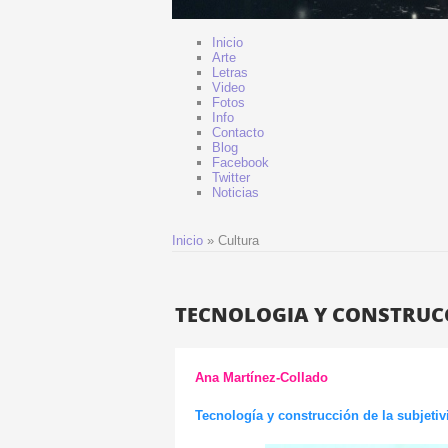
Inicio
Arte
Letras
Video
Fotos
Info
Contacto
Blog
Facebook
Twitter
Noticias
Inicio
»
Cultura
TECNOLOGIA Y CONSTRUCC
Ana Martínez-Collado
Tecnología y construcción de la subjetiv