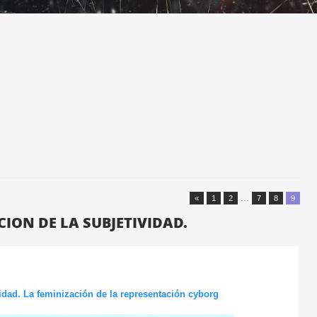
...
«
1
2
7
8
9
ION DE LA SUBJETIVIDAD.
idad. La feminización de la representación cyborg