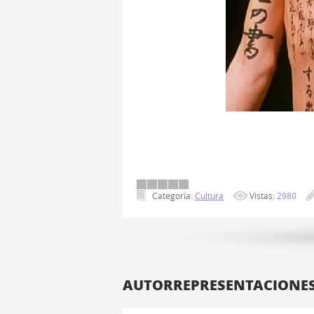
Cuando éramos pequeños nos escribíamos so
recados para que
...
Categoría:
Cultura
Vistas:
2980
AUTORREPRESENTACIONES