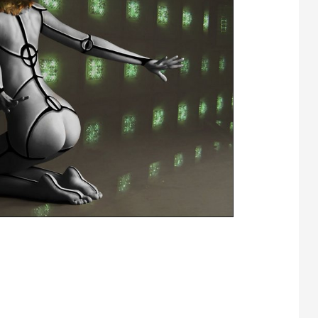
 de la conciencia está en primer plano de debate. La ciencia está
oncepto de conciencia obteniendo desiguales resultados.
roblemas más difíciles de abordar. Para el artista la conciencia es
 algo para ser trasformado más que entendido, algo para ser re-
 a la experiencia de la co
...