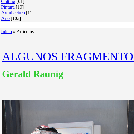
Cultura
[61]
Pintura
[19]
Arquitectura
[11]
Arte
[102]
Inicio
»
Artículos
ALGUNOS FRAGMENTOS
Gerald
Raunig